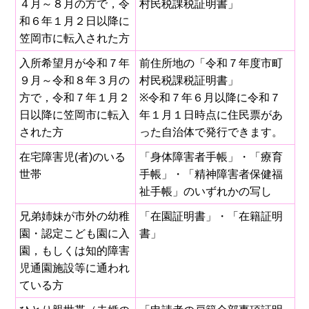
４月～８月の方で，令
村民税課税証明書」
和６年１月２日以降に
笠岡市に転入された方
入所希望月が令和７年
前住所地の「令和７年度市町
９月～令和８年３月の
村民税課税証明書」
方で，令和７年１月２
※令和７年６月以降に令和７
日以降に笠岡市に転入
年１月１日時点に住民票があ
された方
った自治体で発行できます。
在宅障害児(者)のいる
「身体障害者手帳」・「療育
世帯
手帳」・「精神障害者保健福
祉手帳」のいずれかの写し
兄弟姉妹が市外の幼稚
「在園証明書」・「在籍証明
園・認定こども園に入
書」
園，もしくは知的障害
児通園施設等に通われ
ている方