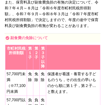
また、保育料及び副食費負担の有無の決定について、令
和７年４月～８月は「令和６年度市町村民税所得割
額」、令和７年９月～令和８年３月は「令和７年度市町
村民税所得割額」で決定しますので、年度の途中で保育
料及び副食費負担の有無が変わることがあります。
副食費の免除について
市町村民税
第
第
第
所得割額
１
２
３
子
子
子
以
降
57,700円未
免
免
免
保護者が看護・養育する子ど
満
除
除
除
ものうち，その出生の早いも
（※77,100
のから順に第１子，第２子…
円未満
と数えます。
57,700円以
負
負
免