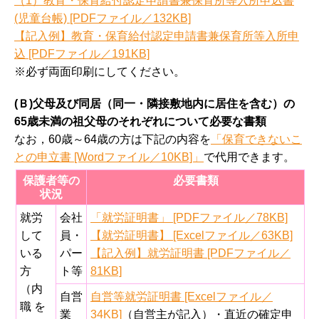
（1）教育・保育給付認定申請書兼保育所等入所申込書
(児童台帳) [PDFファイル／132KB]
【記入例】教育・保育給付認定申請書兼保育所等入所申
込 [PDFファイル／191KB]
※必ず両面印刷にしてください。
(Ｂ)父母及び同居（同一・隣接敷地内に居住を含む）の
65歳未満の祖父母のそれぞれについて必要な書類
なお，60歳～64歳の方は下記の内容を
「保育できないこ
との申立書 [Wordファイル／10KB]」
で代用できます。
保護者等の
必要書類
状況
就労
会社
「就労証明書」 [PDFファイル／78KB]
して
員・
【就労証明書】 [Excelファイル／63KB]
いる
パー
【記入例】就労証明書 [PDFファイル／
方
ト等
81KB]
（内
自営
自営等就労証明書 [Excelファイル／
職 を
業
34KB]
（自営主が記入）・直近の確定申