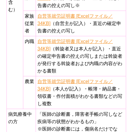
含
告書の控えの写し※
む）
家族
自営等就労証明書 [Excelファイル／
従業
34KB]
（自営主が記入）・直近の確定申
者
告書の控えの写し
内職
自営等就労証明書 [Excelファイル／
34KB]
（斡旋者又は本人が記入）・直近
の確定申告書の控えの写しまたは斡旋者
が発行する斡旋者および内職の内容がわ
かる書類
農業
自営等就労証明書 [Excelファイル／
34KB]
（本人が記入）・帳簿・納品書・
領収書・作付面積がわかる書類などの写
し複数
病気療養中
「医師の診断書，障害者手帳の写しなど
の方
疾病等の状態がわかるもの」
※医師の診断書には，傷病名だけでな