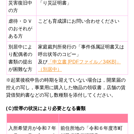
災害復旧中
「り災証明書」
の方
虐待・ＤＶ
こども育成課にお問い合わせください
のおそれが
ある方
別居中によ
家庭裁判所発行の「事件係属証明書又は
り配偶者の
呼出状等のコピー」
書類の提出
及び
「申立書 [PDFファイル／34KB]」
が困難な方
（別居中）
※起業後税申告の時期を迎えていない場合は，開業届の
控えの写し，事業用に購入した物品の領収書，店舗の賃
貸借契約書などの写し数種類を添付してください。
(Ｃ)世帯の状況により必要となる書類
入所希望月が令和７年
前住所地の「令和６年度市町