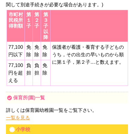
関して別途手続きが必要な場合があります。)
市町村
第
第
第
民税所
１
２
３
得割額
子
子
子
以
降
77,100
免
免
免
保護者が看護・養育する子どもの
円以下
除
除
除
うち，その出生の早いものから順
に第１子，第２子…と数えます。
77,100
負
負
免
円を超
担
担
除
える
保育所(園)一覧
詳しくは保育園幼稚園一覧をご覧下さい。
一覧を見る
小学校