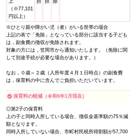
上
担
担
除
（※77,101
円以上）
※ひとり親や障がい児（者）がいる世帯の場合
上記の表で「免除」となっている部分に該当する子ども
は，副食費の徴収が免除されます。
対象の方には，笠岡市から通知いたします。（免除に関
して別途手続が必要な場合があります。）
なお，０歳～２歳（入所年度４月１日時点）の副食費
は，保育料の中に含んでご負担いただいています。
保育料の軽減（令和6年1月現在）
◎第2子の保育料
上の子と同時入所している場合、徴収金基準額の75％減
額となります。
同時入所していない場合、市町村民税所得割額が57,700