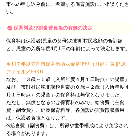
市への申し込み前に、希望する保育施設にご相談くださ
い。
保育料及び副食費負担の有無の決定
保育料は保護者(児童の父母)の市町村民税額の合計額
と、児童の入所年度4月1日の年齢によって決定します。
令和７年度笠岡市保育所徴収金基準額（月額）表 [PDF
ファイル／89KB]
なお、「３歳～５歳（入所年度４月１日時点）の児童」
及び「市町村民税非課税世帯の０歳～２歳（入所年度４
月１日時点）の児童」の保育料は無償となりました。
ただし、無償となるのは保育料のみで、給食費（主食
費・副食費）、延長保育料等、各施設の実費徴収費用
は、保護者負担となります。
※給食費（副食費）は、所得や世帯構成により免除され
る場合があります。