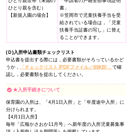
ひとり親世帯（未婚の
「申請者の戸籍全部事項証明
ひとり親を含む）
書」
【新規入園の場合】
※笠岡市で児童扶養手当を受
給されている場合は，「児童
扶養手当証書の写し」に替え
ることができます。
(Ｄ)入所申込書類チェックリスト
申込書を提出する際には，必要書類がそろっているかど
うか，
「チェックリスト [PDFファイル／89KB] 」
で確
認し，必要書類を提出してください。
★入所手続きについて
保育園の入所は、「4月1日入所」と「年度途中入所」に
分けられます。
【4月1日入所】
毎年「広報かさおか11月号」へ新年度の入所児童募集事
項（入所申し込み期間等）を掲載しています。