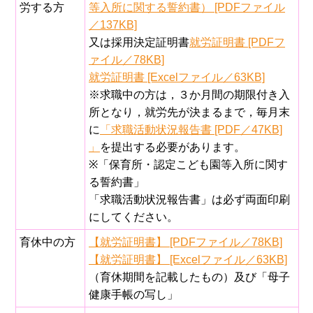
労する方
等入所に関する誓約書） [PDFファイル
／137KB]
又は採用決定証明書
就労証明書 [PDFフ
ァイル／78KB]
就労証明書 [Excelファイル／63KB]
※求職中の方は，３か月間の期限付き入
所となり，就労先が決まるまで，毎月末
に
「求職活動状況報告書 [PDF／47KB]
」
を提出する必要があります。
※「保育所・認定こども園等入所に関す
る誓約書」
「求職活動状況報告書」は必ず両面印刷
にしてください。
育休中の方
【就労証明書】 [PDFファイル／78KB]
【就労証明書】 [Excelファイル／63KB]
（育休期間を記載したもの）及び「母子
健康手帳の写し」