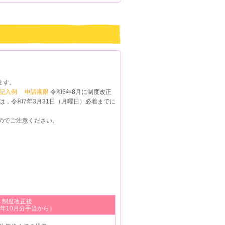
ます。
記入例
申請期限
令和6年8月に制度改正
，令和7年3月31日（月曜日）必着までに
のでご注意ください。
制度改正後
6年10月分手当から）