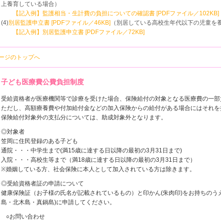
上養育している場合）
【記入例】監護相当・生計費の負担についての確認書 [PDFファイル／102KB]
(4)
別居監護申立書 [PDFファイル／46KB]
（別居している高校生年代以下の児童を
【記入例】別居監護申立書 [PDFファイル／72KB]
ページのトップへ
子ども医療費公費負担制度
受給資格者が医療機関等で診療を受けた場合、保険給付の対象となる医療費の一部
ただし、高額療養費や付加給付金などの加入保険からの給付がある場合にはそれを
保険給付対象外の支払分については、助成対象外となります。
◎対象者
笠岡に住民登録のある子ども
通院・・・中学生まで(満15歳に達する日以降の最初の3月31日まで)
入院・・・高校生等まで（満18歳に達する日以降の最初の3月31日まで）
※婚姻している方、社会保険に本人として加入されている方は除きます。
◎受給資格者証の申請について
健康保険証（お子様の氏名が記載されているもの）と印かん(朱肉印)をお持ちのう
島・北木島・真鍋島)に申請してください。
○お問い合わせ