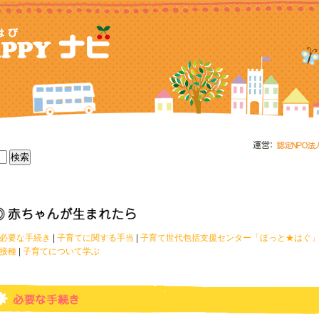
必要な手続き
|
子育てに関する手当
|
子育て世代包括支援センター「ほっと★はぐ
接種
|
子育てについて学ぶ