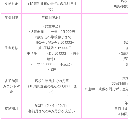
高校
支給対象
（15歳到達後の最初の3月31日ま
（18歳到達
で）
所得制限
所得制限あり
（児童手当）
・3歳未満 一律：15,000円
・3歳から小学校修了まで
第1子，第2子：10,000円
第1子，
手当月額
第3子以降：15,000円
第3子
・中学生 一律：10,000円 （特例
・3歳
給付）
第1子，
・一律：5,000円 （不支給）
第3子
・ 0円
大
多子加算
高校生年代までの児童
（22歳到達
カウント対
（18歳到達後の最初の3月31日ま
※進学・就職を問わず，生
象
で）
年
年3回（2・6・10月）
支給期月
各前月ま
各前月までの4カ月分を支払い
※初回