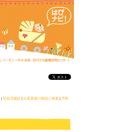
」
|
乳幼児健診
|
出産直後の相談と検査
|
予防