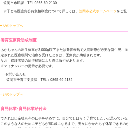
笠岡市市民課 TEL 0865-69-2130
☆子ども医療費公費負担制度について詳しくは、
笠岡市公式ホームページ
をご覧
ページのトップへ
養育医療費助成制度
あかちゃんの出生体重が2,000g以下または発育未熟で入院医療が必要な新生児、
定された医療機関で治療を受けたときは、医療費が助成されます。
なお、保護者等の所得税額により自己負担があります。
※マイナンバーの提示が必要です。
○お問い合わせ
笠岡市子育て支援課 TEL：0865-69-2132
ページのトップへ
育児休業･育児休業給付金
できれば出産後も今の仕事をやめずに、自分でしばらく子育てしたいと思っている
このような人のために子どもが満1歳になるまで、男女にかかわらず休業できるの