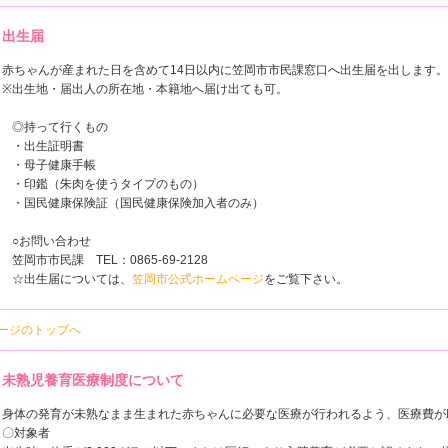
出生届
赤ちゃんが産まれた日を含めて14日以内に笠岡市市民課窓口へ出生届を出します。
※出生地・届出人の所在地・本籍地へ届け出ても可。
◎持って行くもの
・出生証明書
・母子健康手帳
・印鑑（朱肉を使うタイプのもの）
・国民健康保険証（国民健康保険加入者のみ）
○お問い合わせ
笠岡市市民課 TEL：0865-69-2128
☆出生届については、
笠岡市公式ホームページ
をご覧下さい。
ページのトップへ
未熟児養育医療制度について
身体の発育が未熟なまま生まれた赤ちゃんに必要な医療が行われるよう、医療費が
〇対象者