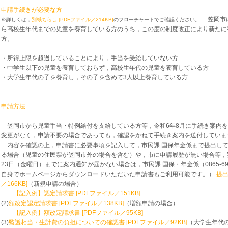
申請手続きが必要な方
笠岡市に
※詳しくは，
別紙ちらし [PDFファイル／214KB]
のフローチャートでご確認ください。
ら高校生年代までの児童を養育している方のうち，この度の制度改正により新たに
方。
・所得上限を超過していることにより，手当を受給していない方
・中学生以下の児童を養育しておらず，高校生年代の児童を養育している方
・大学生年代の子を養育し，その子を含めて3人以上養育している方
申請方法
笠岡市から児童手当・特例給付を支給している方等，令和6年8月に手続き案内を
変更がなく，申請不要の場合であっても，確認をかねて手続き案内を送付していま
内容を確認の上，申請書に必要事項を記入して，市民課 国保年金係まで提出し
る場合（児童の住民票が笠岡市外の場合を含む）や，市に申請履歴が無い場合等，
23日（金曜日）までに案内通知が届かない場合は，市民課 国保・年金係（0865-6
自身でホームページからダウンロードいただいた申請書もご利用可能です。）
提
／166KB]
（新規申請の場合）
【記入例】認定請求書 [PDFファイル／151KB]
(2)
額改定認定請求書 [PDFファイル／138KB]
（増額申請の場合）
【記入例】額改定請求書 [PDFファイル／95KB]
(3)
監護相当・生計費の負担についての確認書 [PDFファイル／92KB]
（大学生年代