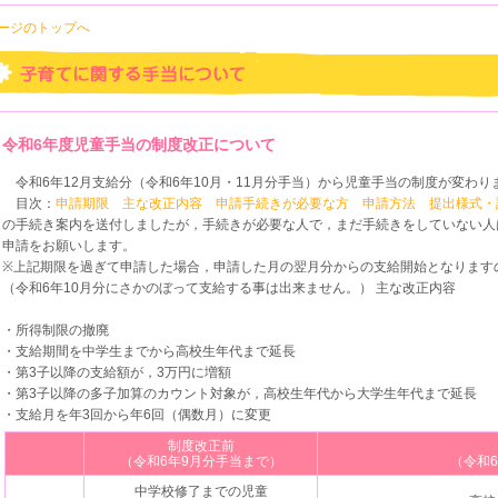
ページのトップへ
令和6年度児童手当の制度改正について
令和6年12月支給分（令和6年10月・11月分手当）から児童手当の制度が変わり
目次：
申請期限
主な改正内容
申請手続きが必要な方
申請方法
提出様式・
の手続き案内を送付しましたが，手続きが必要な人で，まだ手続きをしていない人は
申請をお願いします。
※上記期限を過ぎて申請した場合，申請した月の翌月分からの支給開始となります
（令和6年10月分にさかのぼって支給する事は出来ません。） 主な改正内容
・所得制限の撤廃
・支給期間を中学生までから高校生年代まで延長
・第3子以降の支給額が，3万円に増額
・第3子以降の多子加算のカウント対象が，高校生年代から大学生年代まで延長
・支給月を年3回から年6回（偶数月）に変更
制度改正前
（令和6年9月分手当まで）
（令和
中学校修了までの児童