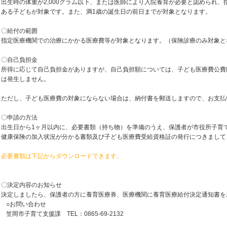
出生時の体重が2,000グラム以下、または医師により入院養育が必要と認められ
ある子どもが対象です。また、満1歳の誕生日の前日までが対象となります。
〇給付の範囲
指定医療機関での治療にかかる医療費等が対象となります。（保険診療のみ対象と
〇自己負担金
所得に応じて自己負担金がありますが、自己負担額については、子ども医療費公費
は発生しません。
ただし、子ども医療費の対象にならない場合は、納付書を郵送しますので、お支払
〇申請の方法
出生日から1ヶ月以内に、必要書類（持ち物）を準備のうえ、保護者が市役所子育
健康保険の加入状況が分かる書類及び子ども医療費受給資格証の発行につきまして
必要書類は下記からダウンロードできます。
〇決定内容のお知らせ
決定しましたら、保護者の方に養育医療券、医療機関に養育医療給付決定通知書を
○お問い合わせ
笠岡市子育て支援課 TEL：0865-69-2132