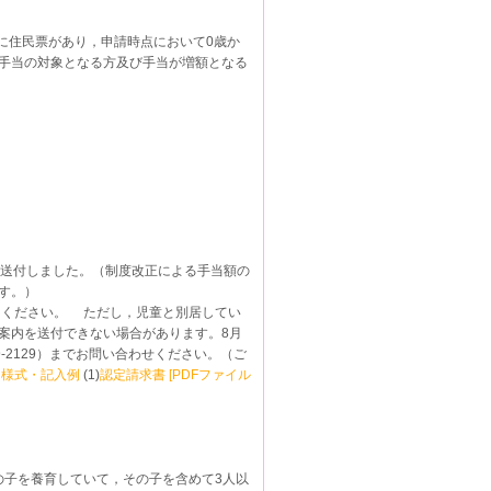
住民票があり，申請時点において0歳か
手当の対象となる方及び手当が増額となる
送付しました。（制度改正による手当額の
す。）
てください。 ただし，児童と別居してい
案内を送付できない場合があります。8月
9-2129）までお問い合わせください。（ご
出様式・記入例
(1)
認定請求書 [PDFファイル
の子を養育していて，その子を含めて3人以